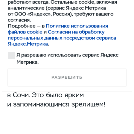
работают всегда. Остальные cookie, включая
аналитические (сервис Яндекс Метрика
от ООО «Яндекс», Россия), требуют вашего
согласия.
Подробнее — в
Политике использования
файлов cookie
и
Согласии на обработку
персональных данных посредством сервиса
Яндекс.Метрика
.
Легендарный ульяновский
Я разрешаю использовать сервис Яндекс
автомобиль, именуемый
Метрика.
в простонародье
«буханкой»
,
принял участие в церемонии
РАЗРЕШИТЬ
закрытия XXII Олимпийских игр
в Сочи. Это было ярким
и запоминающимся зрелищем!