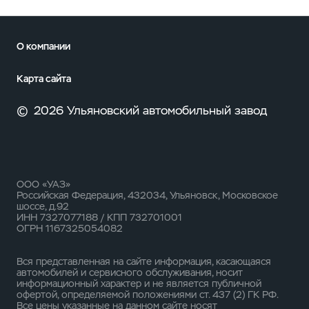
О компании
Карта сайта
©
2026 Ульяновский автомобильный завод
ООО «УАЗ»
Российская Федерация, 432034, Ульяновск, Московское
шоссе, д.92
ИНН 7327077188 / КПП 732701001
ОГРН 1167325054082
Вся представленная на сайте информация, касающаяся
автомобилей и сервисного обслуживания, носит
информационный характер и не является публичной
офертой, определяемой положениями ст. 437 (2) ГК РФ.
Все цены указанные на данном сайте носят