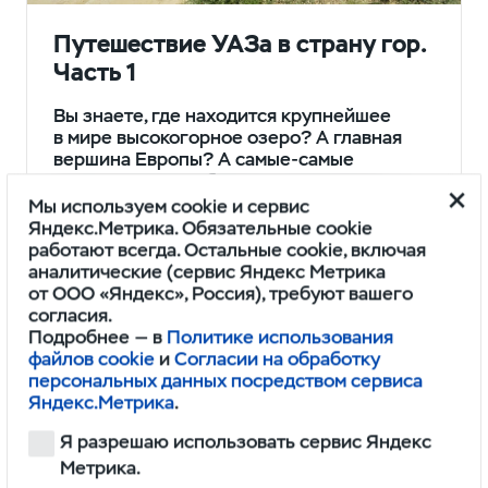
Путешествие УАЗа в страну гор.
Часть 1
Вы знаете, где находится крупнейшее
в мире высокогорное озеро? А главная
вершина Европы? А самые-самые
водопад, мечеть, бархан… Да, всё это
Кавказ! И наша повесть о нём: добром
Мы используем cookie и сервис
и злом, страшном…
Яндекс.Метрика. Обязательные cookie
работают всегда. Остальные cookie, включая
аналитические (сервис Яндекс Метрика
5 мин.
от ООО «Яндекс», Россия), требуют вашего
согласия.
Подробнее — в
Политике использования
файлов cookie
и
Согласии на обработку
персональных данных посредством сервиса
Яндекс.Метрика
.
Я разрешаю использовать сервис Яндекс
Метрика.